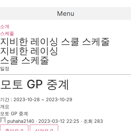
콘
텐
Menu
츠
로
소개
건
스케줄
너
지비한 레이싱 스쿨 스케줄
뛰
지비한 레이싱
기
스쿨 스케줄
일정
모토 GP 중계
기간 : 2023-10-28 ~ 2023-10-29
개요
모토 GP 중계
puhaha2140
· 2023-03-12 22:25 · 조회 283
좋아요
0
싫어요
0