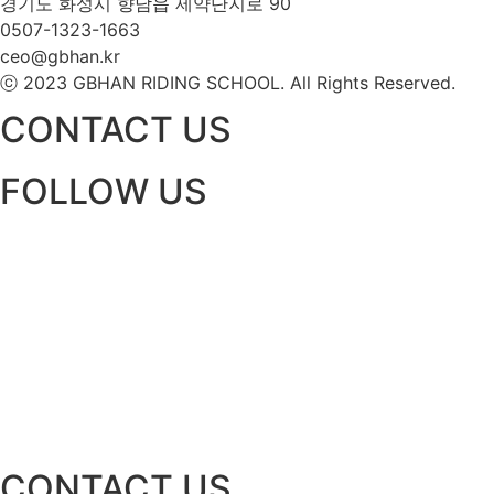
경기도 화성시 향남읍 제약단지로 90
0507-1323-1663
ceo@gbhan.kr
ⓒ 2023 GBHAN RIDING SCHOOL. All Rights Reserved.
CONTACT US
FOLLOW US
CONTACT US