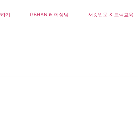
약하기
GBHAN 레이싱팀
서킷입문 & 트랙교육