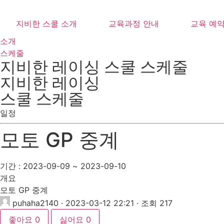
콘
텐
지비한 스쿨 소개
교육과정 안내
교육 예
츠
소개
로
스케줄
건
지비한 레이싱 스쿨 스케줄
너
뛰
지비한 레이싱
기
스쿨 스케줄
일정
모토 GP 중계
기간 : 2023-09-09 ~ 2023-09-10
개요
모토 GP 중계
puhaha2140
· 2023-03-12 22:21 · 조회 217
좋아요
0
싫어요
0